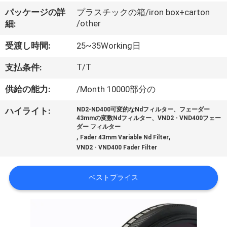
達
パッケージの詳
プラスチックの箱/iron box+carton
に
/other
細:
つ
受渡し時間:
25~35Working日
い
T/T
支払条件:
て
供給の能力:
/Month 10000部分の
ハイライト:
ND2-ND400可変的なNdフィルター、フェーダー
工
43mmの変数Ndフィルター、VND2 - VND400フェー
ダー フィルター
場
,
,
Fader 43mm Variable Nd Filter
VND2 - VND400 Fader Filter
旅
行
ベストプライス
品