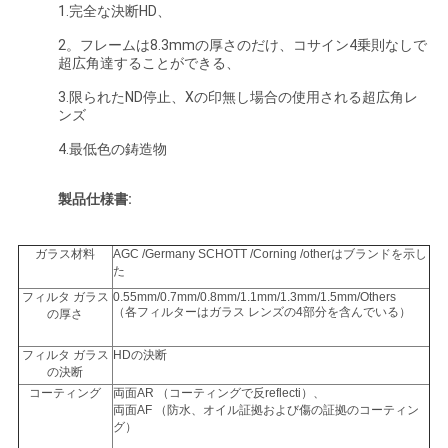
1.完全な決断HD、
い
2。フレームは8.3mmの厚さのだけ、コサイン4乗則なしで
超広角達することができる、
引
3.限られたND停止、Xの印無し場合の使用される超広角レ
ンズ
用
4.最低色の鋳造物
を
製品仕様書:
要
求
ガラス材料
AGC /Germany SCHOTT /Corning /otherはブランドを示し
た
し
フィルタ ガラス
0.55mm/0.7mm/0.8mm/1.1mm/1.3mm/1.5mm/Others
（各フィルターはガラス レンズの4部分を含んでいる）
の厚さ
な
フィルタ ガラス
HDの決断
の決断
さ
コーティング
両面AR （コーティングで反reflecti）、
両面AF （防水、オイル証拠および傷の証拠のコーティン
い
グ）