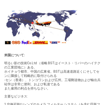
米国について:
明るい影の技術Co.Ltd （省略:BSTはイースト・リバーのハイテク
の工業団地に）ある、
ホイチョウ都市、中国の広東省。BSTは高速道路近くにそしてセ
ンに隣接して戦略的に取付けられる
-セン（香港）、トンコワンおよび広州。工場郵送物および輸出兵
站学は非常に便利、および私達である
また雇用の利点を持ちなさい。
主要なビジネス:
1.交換可能なレンズのカメラ フィルター システム（を含む円形フ