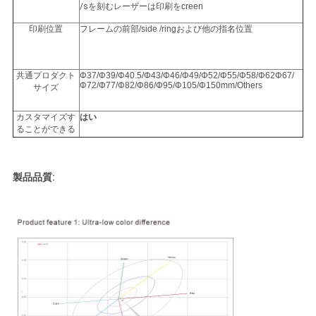
/sを
刻むレーザーは印刷をcreen
印刷位置
フレームの前部/side /ringおよび他の指名位置
共通プロダクト
Φ37/Φ39/Φ40.5/Φ43/Φ46/Φ49/Φ52/Φ55/Φ58/Φ62Φ67/
Φ72/Φ77/Φ82/Φ86/Φ95/Φ105/Φ150mm/Others
サイズ
カスタマイズす
はい
ることができる
製品品質: