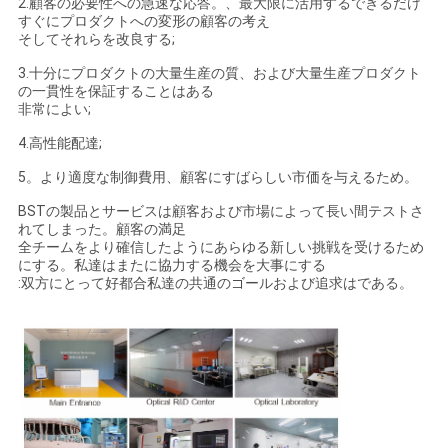
2.顧客の必要性への急速な応答。、最大限に活用するできるだけ
すぐにプロダクトへの変形の顧客の考え
そしてそれらを改良する;
3.十分にプロダクトの大量生産の質、および大量生産プロダクト
の一貫性を保証することはある
非常によい;
4.高性能配達;
5。より適度な制御費用、顧客にすばらしい市価を与えるため。
BSTの製品とサービスは顧客および市場によって長い間テストさ
れてしまった。顧客の満足
全チームをより確信したようにあらゆる新しい挑戦を受けるため
にする。私達はまたに協力する機会を大事にする
:双方にとって好都合私達の共通のゴールおよび追求はである。