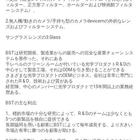
ィルター、正方形フィルター、ホールダーおよび映画館フィルタ
ー システム）、
2.無人機/動きのカメラ/手持ち型のカメラdevicemの外的なレン
ズおよびフィルター システム、
サングラス レンズの3.Glass
BSTは研究開発、製造業からの販売への完全な産業チェーン シス
テムを形作った。それにある
千レベルのクリーン ルームが付いている光学プロダクトR & Dの
中心そして製造工場。それはODMを引き受けることができる
さまざまな光学プロダクトのOEMビジネス。会社は非常に専門に
されたR & D、技術および質がある
経営陣。中心のメンバーに光学プロダクトで15年間以上の業務経
歴ある。
BSTの主な利点:
1。標的市場の十分な研究によって、R & Dのチームは少なくとも
5つの新製品を独自に提供できる
長期協同を用いる顧客にBSTによって毎年成長する、より大きい
市場占有率に勝つのを顧客が助ける;