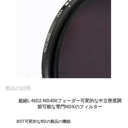
質
管
理
私
達
に
連
製品の説明
絡
超細いND2-ND400フェーダー可変的な中立密度調
し
節可能な専門
NDXのフィルター
な
BST
可変的なNDの
製品の機能:
さ