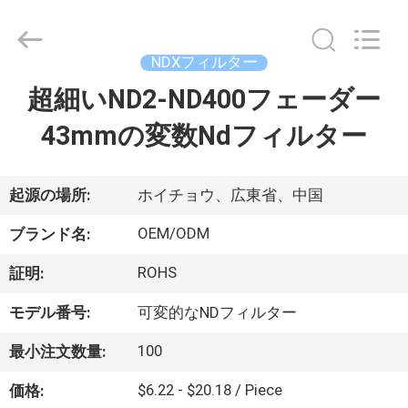
supplier.
Copyright
©
2020
-
NDXフィルター
2026
Bright
超細いND2-ND400フェーダー
家
Shadow
Technology
Ltd..
43mmの変数Ndフィルター
All
Rights
Reserved.
プ
ロ
起源の場所:
ホイチョウ、広東省、中国
ダ
OEM/ODM
ブランド名:
ク
ROHS
証明:
ト
モデル番号:
可変的なNDフィルター
100
最小注文数量:
私
$6.22 - $20.18 / Piece
価格: