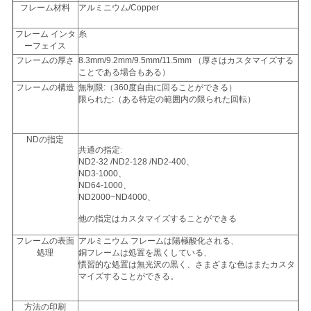
フレーム材料
アルミニウム/Copper
地
フレーム インタ
糸
ーフェイス
図
フレームの厚さ
8.3mm/9.2mm/9.5mm/11.5mm （厚さはカスタマイズする
ことである場合もある）
フレームの構造
無制限:（360度自由に回ることができる）
限られた:（ある特定の範囲内の限られた回転）
PRIVACY
POLICY
NDの
指定
共通の指定:
ND2-32 /ND2-128 /ND2-400、
ND3-1000、
ND64-1000、
ND2000~ND4000、
他の
指定は
カスタマイズすることができる
フレームの表面
アルミニウム フレームは陽極酸化される、
処理
銅フレームは処置を黒くしている、
慣習的な処置は無光沢の黒く、さまざまな色はまたカスタ
マイズすることができる。
方法の印刷