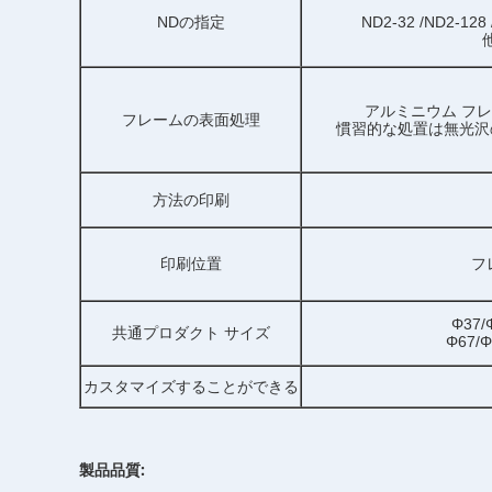
指定
NDの
ND2-32 /ND2-12
アルミニウム フ
フレームの表面処理
慣習的な処置は無光沢
方法の印刷
印刷位置
フ
Φ37/
共通プロダクト サイズ
Φ67/Φ
カスタマイズすることができる
製品品質: