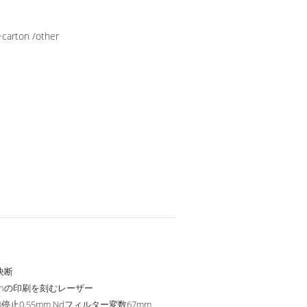
rton /other
決断
reenの印刷を刻むレーザー
8停止0.55mm Ndフィルター変数67mm