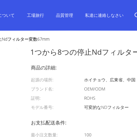
について
工場旅行
品質管理
私達に連絡しなさい
止Ndフィルター変数67mm
1つから8つの停止Ndフィルター
商品の詳細:
起源の場所:
ホイチョウ、広東省、中国
ブランド名:
OEM/ODM
証明:
ROHS
モデル番号:
可変的なNDフィルター
お支払配送条件:
最小注文数量:
100