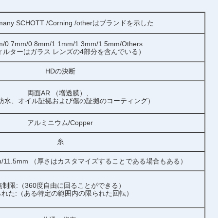
rmany SCHOTT /Corning /otherはブランドを示した
m/0.7mm/0.8mm/1.1mm/1.3mm/1.5mm/Others
ィルターはガラス レンズの4部分を含んでいる）
HDの決断
両面AR （増透膜）、
（防水、オイル証拠および傷の証拠のコーティング）
アルミニウム/Copper
糸
9.5mm/11.5mm （厚さはカスタマイズすることである場合もある）
無制限:（360度自由に回ることができる）
られた:（ある特定の範囲内の限られた回転）