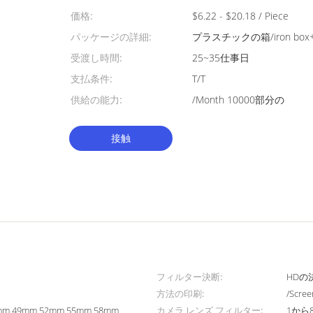
価格:
$6.22 - $20.18 / Piece
パッケージの詳細:
プラスチックの箱/iron box+ca
受渡し時間:
25~35仕事日
支払条件:
T/T
供給の能力:
/Month 10000部分の
接触
フィルター決断:
HDの
方法の印刷:
/Sc
mm 49mm 52mm 55mm 58mm
カメラ レンズ フィルター:
1から