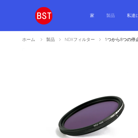
家
製品
私達
ホーム
製品
NDXフィルター
1つから8つの停