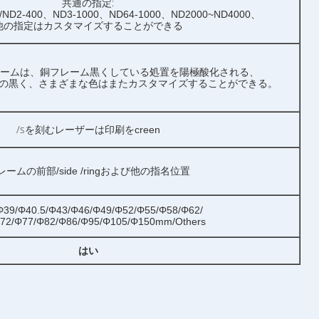
共通の指定:
8 /ND2-400、ND3-1000、ND64-1000、ND2000~ND4000、
指定は
他の
カスタマイズすることができる
レームは、銅フレーム黒くしている処置を陽極酸化される、
の黒く、さまざまな色はまたカスタマイズすることができる。
/sを
刻むレーザーは印刷をcreen
レームの前部/side /ringおよび他の指名位置
Φ39/Φ40.5/Φ43/Φ46/Φ49/Φ52/Φ55/Φ58/Φ62/
72/Φ77/Φ82/Φ86/Φ95/Φ105/Φ150mm/Others
はい