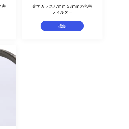
光害
光学ガラス77mm 58mmの光害
フィルター
接触