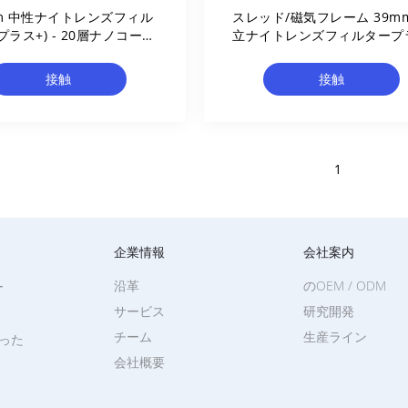
m 中性ナイトレンズフィル
スレッド/磁気フレーム 39m
(プラス+) - 20層ナノコーテ
立ナイトレンズフィルタープ
グネオジウム 光汚染削減
20層ナノコーティングネオ
接触
接触
1
企業情報
会社案内
沿革
のOEM / ODM
ー
サービス
研究開発
チーム
生産ライン
切った
会社概要