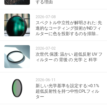
達
する理由
に
2026-07-08
つ
スペクトル中立性が解明された: 先
い
進的なコーティング技術がNDフィ
ルターに色を投影するのを排除す
て
る方法
2026-07-02
工
次世代 保護: 温かい 超低反射 UV フ
ィルター の 背後 の 光学 と 科学
場
旅
2026-06-11
行
新しい光学基準を設定する:<0.1%
超低反射性を持つ中性CPLフィル
ター
品