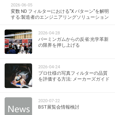
質
2026-06-05
変数 ND フィルターにおける"X パターン"を解明
管
する:製造者のエンジニアリングソリューション
理
2026-04-28
バーミンガムからの反省:光学革新
私
の限界を押し上げる
達
に
2026-04-24
連
プロ仕様の写真フィルターの品質
を評価する方法: メーカーズガイド
絡
し
2020-07-22
な
BST展覧会情報検討
さ