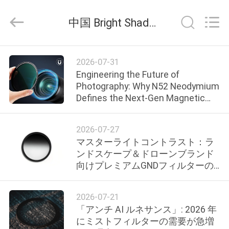
supplier.
Copyright
©
中国 Bright Shadow Technology Ltd. 企業ニュース
2020
-
2026
Bright
家
Shadow
Technology
2026-07-31
Ltd..
Engineering the Future of
All
Rights
Photography: Why N52 Neodymium
Reserved.
プ
Defines the Next-Gen Magnetic
ロ
Filter Ecosystem
ダ
2026-07-27
マスターライトコントラスト：ラ
ク
ンドスケープ＆ドローンブランド
向けプレミアムGNDフィルターの
ト
B2Bソーシングガイド
2026-07-21
私
「アンチ AI ルネサンス」: 2026 年
にミストフィルターの需要が急増