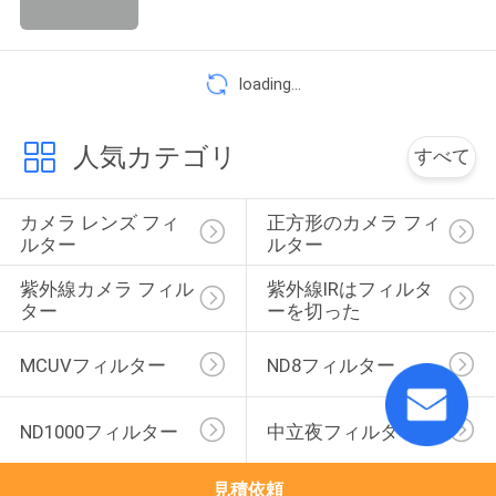
い
loading...
引
用
人気カテゴリ
すべて
を
カメラ レンズ フィ
正方形のカメラ フィ
要
ルター
ルター
求
紫外線カメラ フィル
紫外線IRはフィルタ
ター
ーを切った
し
MCUVフィルター
ND8フィルター
な
さ
ND1000フィルター
中立夜フィルター
い
見積依頼