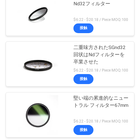
Nd32フィルター
い
6
$6.22 - $20.18 / Piece MOQ:100
接触
引
ND1000フィルター
用
二重味方されたSGnd32
回状はNdフィルターを
を
卒業させた
要
$6.22 - $20.18 / Piece MOQ:100
接触
求
11
し
堅い端の累進的なニュー
中立夜フィルター
な
トラル フィルター67mm
さ
$6.22 - $20.18 / Piece MOQ:100
い
接触