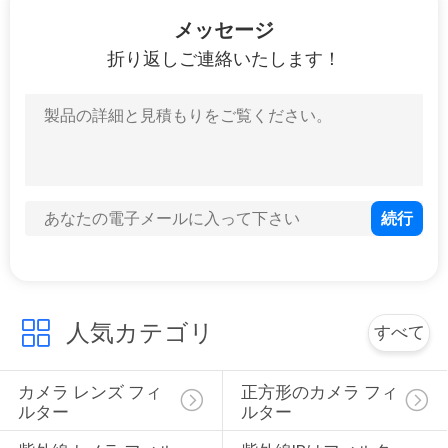
9
メッセージ
可変的なニュート
折り返しご連絡いたします！
ラル フィルター
10
円の偏光子フィル
ター
人気カテゴリ
すべて
カメラ レンズ フィ
正方形のカメラ フィ
ルター
ルター
7