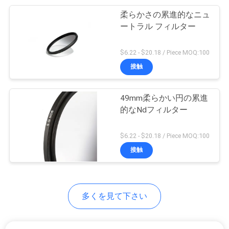
柔らかさの累進的なニュ
12
地
ートラル フィルター
中立密度レンズ フ
図
$6.22 - $20.18 / Piece MOQ:100
ィルター
接触
PRIVACY
POLICY
49mm柔らかい円の累進
的なNdフィルター
16
$6.22 - $20.18 / Piece MOQ:100
累進的なニュート
接触
ラル フィルター
多くを見て下さい