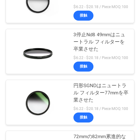
質
$6.22 - $20.18 / Piece MOQ:100
管
接触
13
理
3停止Nd8 49mmはニュ
MCUVフィルター
ートラル フィルターを
私
卒業させた
$6.22 - $20.18 / Piece MOQ:100
達
接触
に
連
円形SGNDはニュートラ
9
ル フィルター77mmを卒
絡
業させた
ND8フィルター
$6.22 - $20.18 / Piece MOQ:100
し
接触
な
さ
72mmの82mm累進的な