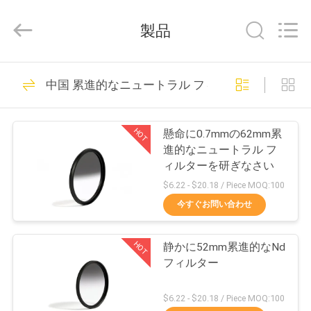
supplier.
Copyright
©
製品
2020
-
2026
Bright
家
24
Shadow
Technology
中国 累進的なニュートラル フィルター
Ltd..
カメラ レンズ フィ
All
Rights
Reserved.
プ
ルター
HOT
懸命に0.7mmの62mm累
ロ
進的なニュートラル フ
ィルターを研ぎなさい
ダ
$6.22 - $20.18 / Piece MOQ:100
ク
今すぐお問い合わせ
13
ト
正方形のカメラ フ
HOT
静かに52mm累進的なNd
フィルター
ィルター
私
$6.22 - $20.18 / Piece MOQ:100