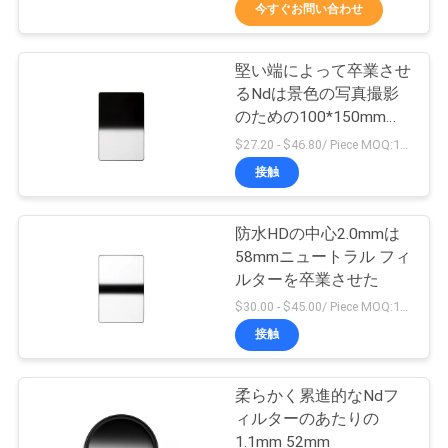
達
今すぐお問い合わせ
に
堅い端によって卒業させ
つ
13
るNdは景色の写真撮影
い
紫外線カメラ フィ
のための100*150mmを
ろ過する
$27.20 - $46.80/ Piece MOQ:100
て
ルター
接触
工
防水HDの中心2.0mmは
58mmニュートラル フィ
場
ルターを卒業させた
7
旅
$30.00 - $45.00/ Piece MOQ:100
紫外線IRはフィルタ
接触
行
ーを切った
柔らかく累進的なNdフ
品
ィルターのあたりの
1.1mm 52mm