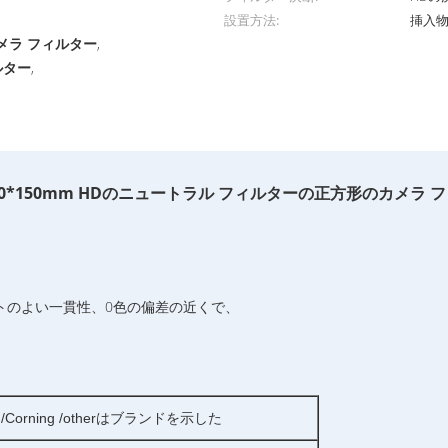
設置方法:
挿入
カメラ フィルター
,
ルター
,
00*150mm HDのニュートラル フィルターの正方形のカメラ 
クトのよい一貫性、0色の偏差の近くで、
T /Corning /otherはブランドを示した