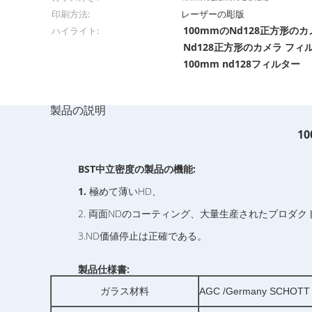
印刷方法:
レーザーの彫版
100mmのNd128正方形の
ハイライト:
Nd128正方形のカメラ フィ
100mm nd128フィルター
製品の説明
1
BST中立密度の製品の機能:
1.
極めて薄いHD、
2. 両面NDのコーティング、大量生産されたプロダ
3.ND価値停止は正確である。
製品仕様書:
ガラス材料
AGC /Germany SCHOT