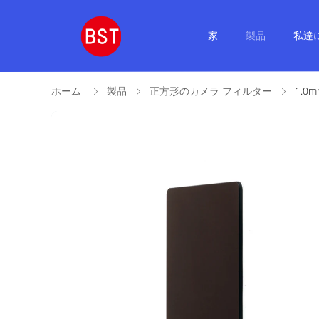
家
製品
私達
ホーム
製品
正方形のカメラ フィルター
1.0