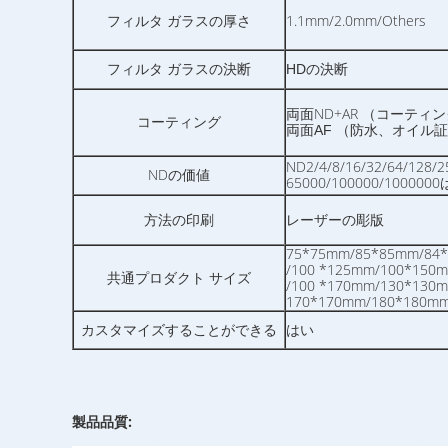
1.1mm/2.0mm/Others
フィルタ ガラスの厚さ
フィルタ ガラスの決断
HDの決断
両面ND+AR
（コーティングで
コーティング
両面AF （防水、オイル
ND2/4/8/16/32/64/128/2
NDの価値
65000/100000/10
方法の印刷
レーザーの彫版
75*75mm/85*85mm/84
/100 *125mm/100*150
共通プロダクト サイズ
/100 *170mm/130*130
170*170mm/180*180mm
カスタマイズすることができる
はい
製品品質: