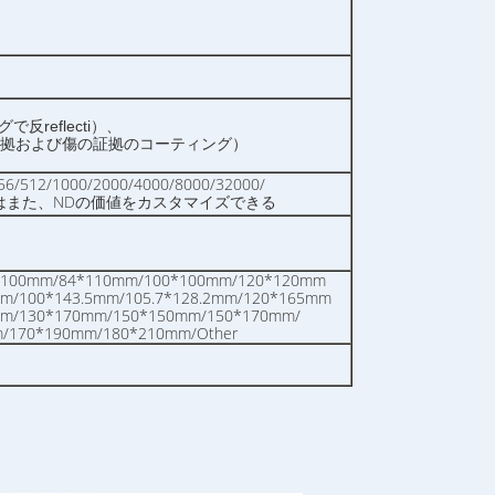
反reflecti）、
証拠および傷の証拠のコーティング）
56/512/1000/2000/4000/8000/32000/
00000はまた、NDの価値をカスタマイズできる
*100mm/84*110mm/100*100mm/120*120mm
mm/100*143.5mm/105.7*128.2mm/120*165mm
mm/130*170mm/150*150mm/150*170mm/
/170*190mm/180*210mm/Other