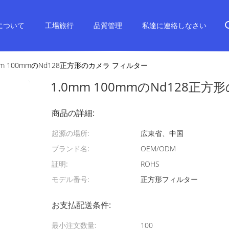
について
工場旅行
品質管理
私達に連絡しなさい
mm 100mmのNd128正方形のカメラ フィルター
1.0mm 100mmのNd128正
商品の詳細:
起源の場所:
広東省、中国
ブランド名:
OEM/ODM
証明:
ROHS
モデル番号:
正方形フィルター
お支払配送条件:
最小注文数量:
100