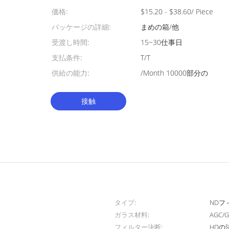
価格:
$15.20 - $38.60/ Piece
パッケージの詳細:
まめの箱/他
受渡し時間:
15~30仕事日
支払条件:
T/T
供給の能力:
/Month 10000部分の
接触
タイプ:
NDフ
ガラス材料:
AGC/
フィルター決断:
HDの