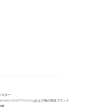
ィルター
Germany SCHOTT/Corningおよび他の指名ブランド
決断