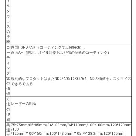
ィ
ル
地
タ
ガ
ラ
図
ス
の
決
断
PRIVACY
コ
両面HGND+AR
（コーティングで反reflecti）、
ー
両面AF （防水、オイル証拠および傷の証拠のコーティング）
POLICY
テ
ィ
ン
グ
ND
規則的なプロダクトはまたND2/4/8/16/32/64、NDの価値をカスタマイズ
の
できるである
価
値
方
レーザーの彫版
法
の
印
刷
共
75*75mm/85*85mm/84*100mm/84*110mm/100*100mm/120*120mm
/100
通
*125mm/100*150mm/100*143.5mm/105.7*128.2mm/120*165mm
プ