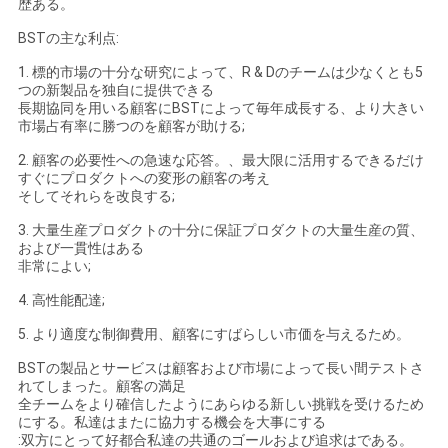
歴ある。
BSTの主な利点:
1. 標的市場の十分な研究によって、R & Dのチームは少なくとも5
つの新製品を独自に提供できる
長期協同を用いる顧客にBSTによって毎年成長する、より大きい
市場占有率に勝つのを顧客が助ける;
2. 顧客の必要性への急速な応答。、最大限に活用するできるだけ
すぐにプロダクトへの変形の顧客の考え
そしてそれらを改良する;
3. 大量生産プロダクトの十分に保証プロダクトの大量生産の質、
および一貫性はある
非常によい;
4. 高性能配達;
5. より適度な制御費用、顧客にすばらしい市価を与えるため。
BSTの製品とサービスは顧客および市場によって長い間テストさ
れてしまった。顧客の満足
全チームをより確信したようにあらゆる新しい挑戦を受けるため
にする。私達はまたに協力する機会を大事にする
:双方にとって好都合私達の共通のゴールおよび追求はである。