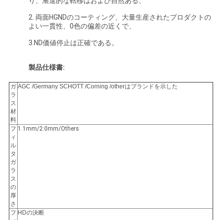
り、漸進的な転移はおよび自然ある、
い
2. 両面HGNDのコーティング、大量生産されたプロダクトの
よい一貫性、0色の偏差の近くで、
3.ND価値停止は正確である。
引
用
製品仕様書:
を
ガ
AGC /Germany SCHOTT /Corning /otherはブランドを示した
ラ
ス
要
材
料
求
フ
1.1mm/2.0mm/Others
ィ
し
ル
タ
ガ
な
ラ
ス
さ
の
厚
い
さ
フ
HDの決断