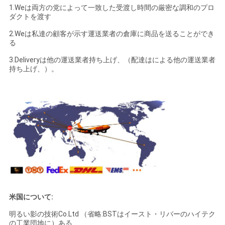
1.Weは両方の党によって一致した受渡し時間の厳密な調和のプロ
ダクトを渡す
2.Weは私達の顧客が示す運送業者の倉庫に商品を送ることができ
る
3.Deliveryは他の運送業者持ち上げ、（配達はによる他の運送業者
持ち上げ、）。
米国について:
明るい影の技術Co.Ltd （省略:BSTはイースト・リバーのハイテク
の工業団地に）ある、