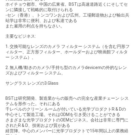
ホイチョウ都市、中国の広東省。BSTは高速道路近くにそしてセ
ンに隣接して戦略的に取付けられる
-セン（香港）、トンコワンおよび広州。工場郵送物および輸出兵
站学は非常に便利、および私達である
また雇用の利点を持ちなさい。
主要なビジネス:
1. 交換可能なレンズのカメラ フィルター システム（を含む円形フ
ィルター、正方形フィルター、ホールダーおよび映画館フィルタ
ー システム）、
2. 無人機/動きのカメラ/手持ち型のカメラdevicemの外的なレン
ズおよびフィルター システム、
サングラス レンズの3.Glass
BSTは研究開発、製造業からの販売への完全な産業チェーン シス
テムを形作った。それにある
千レベルのクリーン ルームが付いている光学プロダクトR & Dの
中心そして製造工場。それはODMを引き受けることができる
さまざまな光学プロダクトのOEMビジネス。会社は非常に専門に
されたR & D、技術および質がある
経営陣。中心のメンバーに光学プロダクトで15年間以上の業務経