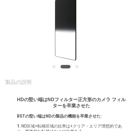
質
管
理
私
達
に
連
製品の説明
絡
HDの堅い端はNDフィルター正方形のカメラ フィル
し
ターを卒業させた
な
BSTの堅い端はNDの製品の機能を卒業させた:
1.
ND区域+転移区域の比率は+クリア・エリア理想的であ
さ