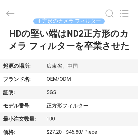
supplier.
Copyright
©
2020
-
正方形のカメラ フィルター
2026
Bright
HDの堅い端はND2正方形のカ
家
Shadow
Technology
Ltd..
メラ フィルターを卒業させた
All
Rights
Reserved.
プ
ロ
起源の場所:
広東省、中国
ダ
OEM/ODM
ブランド名:
ク
SGS
証明:
ト
モデル番号:
正方形フィルター
100
最小注文数量:
私
$27.20 - $46.80/ Piece
価格: