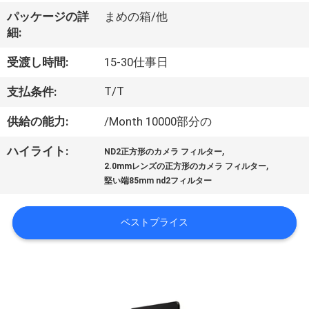
達
パッケージの詳
まめの箱/他
に
細:
つ
受渡し時間:
15-30仕事日
い
T/T
支払条件:
て
供給の能力:
/Month 10000部分の
,
ハイライト:
工
ND2正方形のカメラ フィルター
,
2.0mmレンズの正方形のカメラ フィルター
場
堅い端85mm nd2フィルター
旅
ベストプライス
行
品