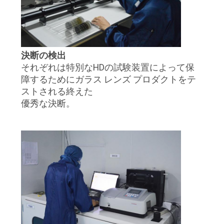
質
管
理
決断の検出
それぞれは特別なHDの試験装置によって保
私
障するためにガラス レンズ プロダクトをテ
ストされる終えた
達
優秀な決断。
に
連
絡
し
な
さ