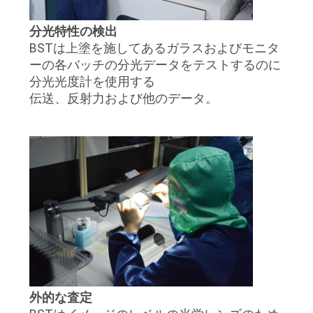
い
分光特性の検出
BSTは上塗を施してあるガラスおよびモニタ
ーの各バッチの分光データをテストするのに
引
分光光度計を使用する
用
伝送、反射力および他のデータ。
を
要
求
し
な
さ
い
外的な査定