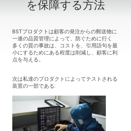
達
を保障する方法
に
つ
BSTプロダクトは顧客の発注からの郵送物に
い
一連の品質管理によって、防ぐために行く
て
多くの質の事故は、コストを、引用語句を最
小にするためにある程度は削減し、顧客に利
点を与える。
工
場
次は私達のプロダクトによってテストされる
装置の一部である:
旅
行
品