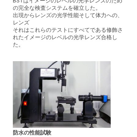
BSTはイメージのレベルの光学レンズのため
の完全な検査システムを確立した。
地
出現からレンズの光学性能そして体力への、
レンズ
図
それはこれらのテストにすべてである修飾さ
れたイメージのレベルの光学レンズ合格し
た。
PRIVACY
POLICY
防水の性能試験