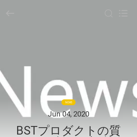
supplier.
Copyright
©
2020
-
2026
Bright
家
Shadow
Technology
Ltd..
All
Rights
Reserved.
プ
ロ
ダ
ク
ト
NEWS
Jun 04, 2020
私
BSTプロダクトの質