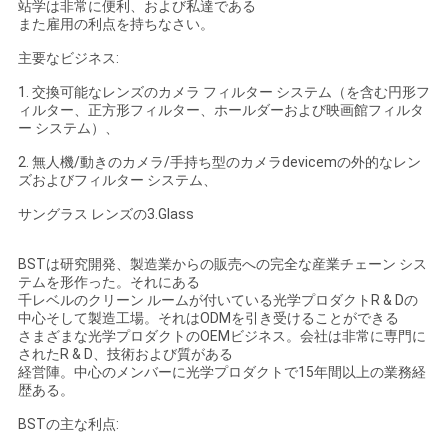
站学は非常に便利、および私達である
また雇用の利点を持ちなさい。
主要なビジネス:
1. 交換可能なレンズのカメラ フィルター システム（を含む円形フ
ィルター、正方形フィルター、ホールダーおよび映画館フィルタ
ー システム）、
2. 無人機/動きのカメラ/手持ち型のカメラdevicemの外的なレン
ズおよびフィルター システム、
サングラス レンズの3.Glass
BSTは研究開発、製造業からの販売への完全な産業チェーン シス
テムを形作った。それにある
千レベルのクリーン ルームが付いている光学プロダクトR & Dの
中心そして製造工場。それはODMを引き受けることができる
さまざまな光学プロダクトのOEMビジネス。会社は非常に専門に
されたR & D、技術および質がある
経営陣。中心のメンバーに光学プロダクトで15年間以上の業務経
歴ある。
BSTの主な利点: