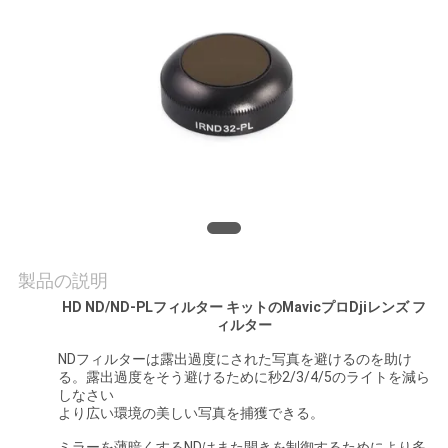
質
管
理
私
達
に
連
製品の説明
HD ND/ND-PLフィルター キットのMavicプロDjiレンズ フ
絡
ィルター
し
NDフィルターは露出過度にされた写真を避けるのを助け
る。露出過度をそう避けるために秒2/3/4/5のライトを減ら
な
しなさい
より広い環境の美しい写真を捕獲できる。
さ
ミラーを薄暗くするNDはまた開きを制御するためにより多