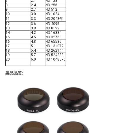
7
2.1
ND 128
8
2.4
ND 256
9
2.7
ND 512
10
3.0
ND 1024
11
3.3
ND 2048年
12
3.6
ND 4096
13
3.9
ND 8192
14
4.2
ND 16384
15
4.5
ND 32768
16
4.8
ND 65536
17
5.1
ND 131072
18
5.4
ND 262144
19
5.7
ND 524288
20
6.0
ND 1048576
製品品質: