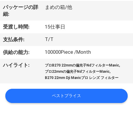
達
パッケージの詳
まめの箱/他
に
細:
つ
受渡し時間:
15仕事日
い
T/T
支払条件:
て
100000Piece /Month
供給の能力:
,
ハイライト:
工
プロB270 22mmの偏光子NdフィルターMavic
,
プロ22mmの偏光子NdフィルターMavic
場
B270 22mm Dji Mavicプロ レンズ フィルター
旅
ベストプライス
行
品