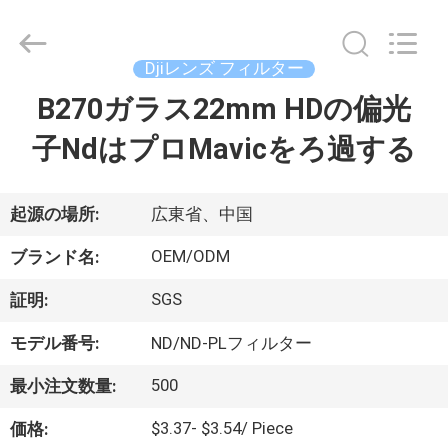
supplier.
Copyright
©
2020
-
Djiレンズ フィルター
2026
Bright
B270ガラス22mm HDの偏光
家
Shadow
Technology
Ltd..
子NdはプロMavicをろ過する
All
Rights
Reserved.
プ
ロ
起源の場所:
広東省、中国
ダ
OEM/ODM
ブランド名:
ク
SGS
証明:
ト
モデル番号:
ND/ND-PLフィルター
500
最小注文数量:
私
$3.37- $3.54/ Piece
価格: