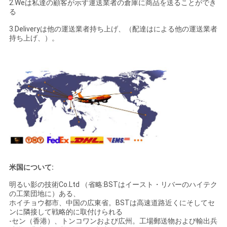
2.Weは私達の顧客が示す運送業者の倉庫に商品を送ることができ
る
3.Deliveryは他の運送業者持ち上げ、（配達はによる他の運送業者
持ち上げ、）。
米国について:
明るい影の技術Co.Ltd （省略:BSTはイースト・リバーのハイテク
の工業団地に）ある、
ホイチョウ都市、中国の広東省。BSTは高速道路近くにそしてセ
ンに隣接して戦略的に取付けられる
-セン（香港）、トンコワンおよび広州。工場郵送物および輸出兵