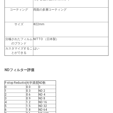
コーティング
両面の多層コーティング
サイズ
Φ22mm
分極されたフィルム
NITTO （日本製）
のブランド
カスタマイズするこ
はい
とができる
NDフィルター評価
F-stop Reductio
光学濃度
ND数
0
0.0
0
1
0.3
ND 2
2
0.6
ND 4
3
0.9
ND 8
4
1.2
ND 16
5
1.5
ND 32
6
1.8
ND 64