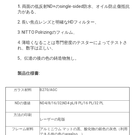
1.
両面の低反射ND+のsingle-sided防水、オイル防止傷抵抗
地
力がある、
2. 長い焦点レンズと明確なHDフィルター、
図
3. NITTO Polrizingのフィルム
、
4.
薄暗くなることは専門密度のテスターによってテストさ
PRIVACY
れ、数字は正しい、
POLICY
5。伝達の後の色の鋳造物無し。
製品仕様書:
ガラス材料
B270/AGC
NDの価値
ND4/8/16/32;ND4 pL/8 PL/16 PL/32 PL
方法の印刷
レーザーの彫版
フレーム材料
アルミニウム マットの黒、酸化物の銀色の灰色（利用
できる他の色のarealso。）