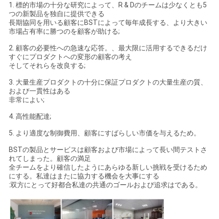
1. 標的市場の十分な研究によって、R & Dのチームは少なくとも5
つの新製品を独自に提供できる
長期協同を用いる顧客にBSTによって毎年成長する、より大きい
市場占有率に勝つのを顧客が助ける;
2. 顧客の必要性への急速な応答。、最大限に活用するできるだけ
すぐにプロダクトへの変形の顧客の考え
そしてそれらを改良する;
3. 大量生産プロダクトの十分に保証プロダクトの大量生産の質、
および一貫性はある
非常によい;
4. 高性能配達;
5. より適度な制御費用、顧客にすばらしい市価を与えるため。
BSTの製品とサービスは顧客および市場によって長い間テストさ
れてしまった。顧客の満足
全チームをより確信したようにあらゆる新しい挑戦を受けるため
にする。私達はまたに協力する機会を大事にする
:双方にとって好都合私達の共通のゴールおよび追求はである。