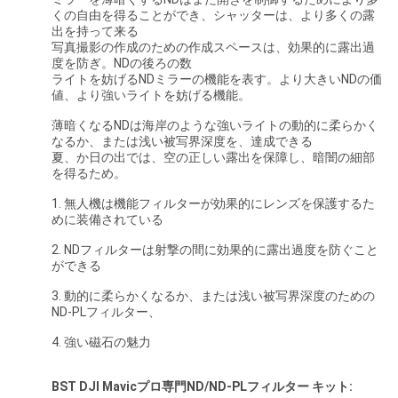
くの自由を得ることができ、シャッターは、より多くの露
い
出を持って来る
写真撮影の作成のための作成スペースは、効果的に露出過
度を防ぎ。NDの後ろの数
ライトを妨げるNDミラーの機能を表す。より大きいNDの価
引
値、より強いライトを妨げる機能。
用
薄暗くなるNDは海岸のような強いライトの動的に柔らかく
なるか、または浅い被写界深度を、達成できる
を
夏、か日の出では、空の正しい露出を保障し、暗闇の細部
を得るため。
要
1. 無人機は機能フィルターが効果的にレンズを保護するた
めに装備されている
求
2. NDフィルターは射撃の間に効果的に露出過度を防ぐこと
し
ができる
3. 動的に柔らかくなるか、または浅い被写界深度のための
な
ND-PLフィルター、
さ
4. 強い磁石の魅力
い
BST
DJI Mavicプロ専門ND/ND-PLフィルター キット: