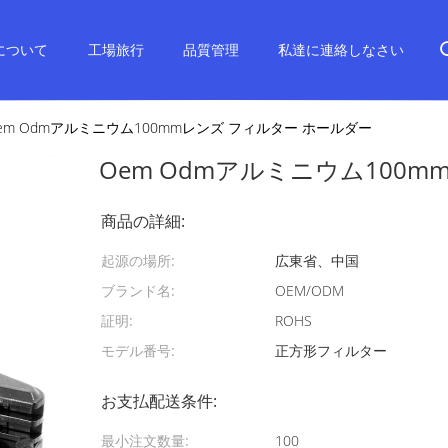
について
工場旅行
品質管理
私達に連絡しなさい
em Odmアルミニウム100mmレンズ フィルター ホールダー
Oem Odmアルミニウム100
商品の詳細:
起源の場所:
広東省、中国
ブランド名:
OEM/ODM
証明:
ROHS
モデル番号:
正方形フィルター
お支払配送条件:
最小注文数量:
100