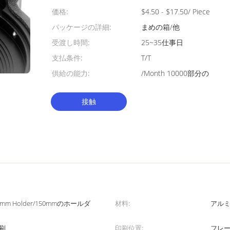
価格:
$4.50 - $17.50/ Piece
パッケージの詳細:
まめの箱/他
受渡し時間:
25~35仕事日
支払条件:
T/T
供給の能力:
/Month 10000部分の
接触
100mm Holder/150mmのホールダ
材料:
アルミ
刷
印刷位置:
フレ