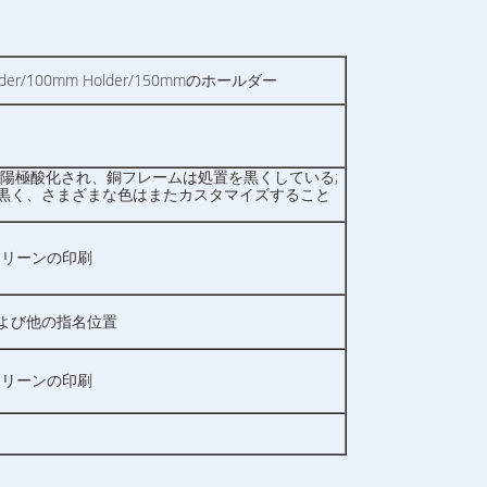
older/100mm Holder/150mmのホールダー
は陽極酸化され、銅フレームは処置を黒くしている;
黒く、さまざまな色はまたカスタマイズすること
クリーンの印刷
よび他の指名位置
クリーンの印刷