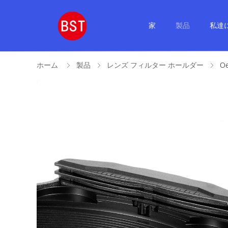
家
製品
私達
ホーム
製品
レンズ フィルター ホールダー
O