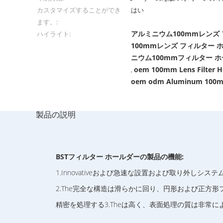
カスタマイズすることができ
はい
ます。:
アルミニウム100mmレンズ
ハイライト:
100mmレンズ フィルター 
ニウム100mmフィルター 
oem 100mm Lens Filter H
,
oem odm Aluminum 100mm
製品の説明
BST
フィルター ホールダーの
製品の機能:
1.Innovativeおよび急速な設置および取り外しシ
2.The完全な構造は滑らかに回り、円形および正方形フ
精密を処理する3.Theは高く、表面処理の質は非常によ